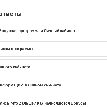
ответы
 Бонусная программа и Личный кабинет
пке товаров в магазинах «Реванш» получать скидки? Т
ом нашей Бонусной программы. Мы будем начислять вам
тником программы
ь эти Бонусы при следующих покупках.
ете будет отражаться история покупок и информация 
стником программы и получать Бонусы за покупку – нуж
оличество.
ься. Это можно сделать:
чного кабинета
продавца любого магазина «Реванш»
олько Бонусов у вас есть на данный момент
информацию в Личном кабинете
льном сайте
https://revansh.info/
вать Историю всех ваших покупок
вать информацию о начисленных и списанных Бонусах
и потребуются обязательные данные: номер телефона и
 уведомления
 Личный кабинет
ичном кабинете вы можете заполнить остальные поля.
лись. Что дальше? Как начисляются Бонусы
(уточнить/изменить) свои персональные данные
 в раздел «Профиль»
ые. После регистрации вам придет уведомление о зач