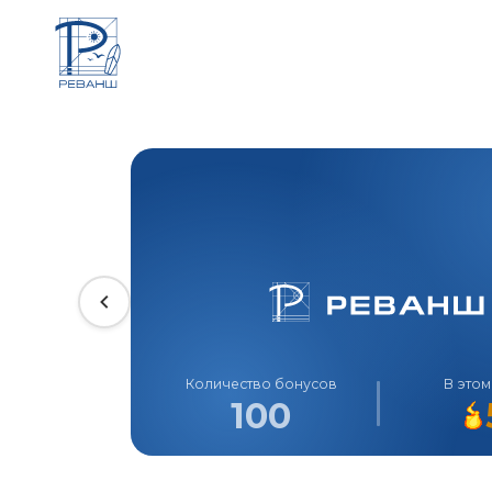
Служба поддержки
8 800 700-4-700
revansh.info
Предъявит
Количество бонусов
В этом
подтвержден
100